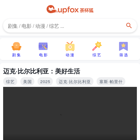
剧 集
电 影
动 漫
综 艺
筛 选
迈克·比尔比利亚：美好生活
综艺
美国
2025
迈克·比尔比利亚
塞斯·帕里什