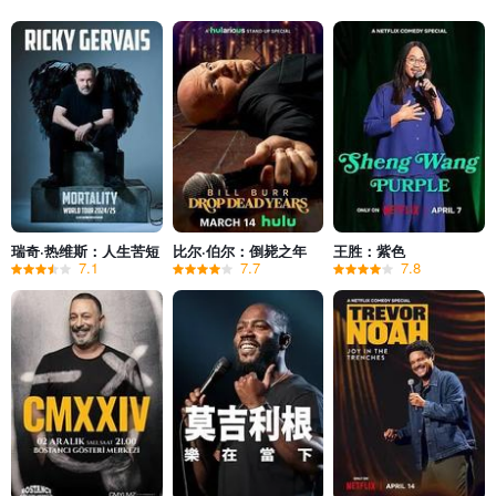
瑞奇·热维斯：人生苦短
比尔·伯尔：倒毙之年
王胜：紫色
7.1
7.7
7.8