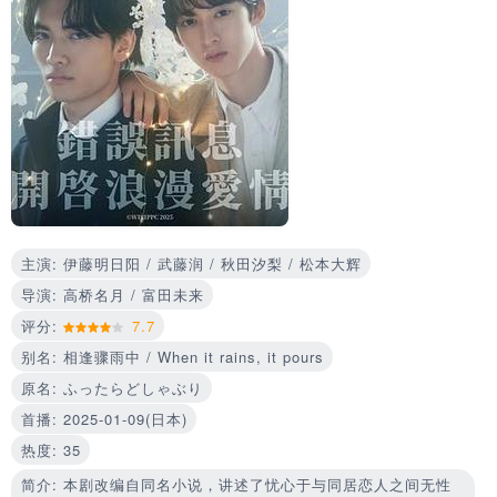
主演: 伊藤明日阳 / 武藤润 / 秋田汐梨 / 松本大辉
导演: 高桥名月 / 富田未来
评分:
7.7
别名: 相逢骤雨中 / When it rains, it pours
原名: ふったらどしゃぶり
首播: 2025-01-09(日本)
热度: 35
简介: 本剧改编自同名小说，讲述了忧心于与同居恋人之间无性