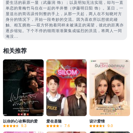
爱生活的萩原一显（武藤润 饰）；以及明知无法实现，却与一直
单恋的青梅竹马住在一起的半井整（伊藤明日阳 饰）。某日，一
显送出的简讯误传到整的手上，从那一天起，两人在不知晓对方
身分的情况下，开始一段奇妙的交流。因为喜欢所以想彼此碰
触、相互拥抱──双方怀抱着同样未被满足的渴望，彼此的距离亦
逐步缩短。下个不停的细雨渐渐聚集成猛烈的洪流，将两人一同
淹没...
相关推荐
以你的心诠释我的爱
爱在是隆
设计爱情
9.3
7.6
9.0