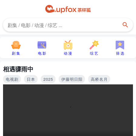
剧 集
电 影
动 漫
综 艺
筛 选
相遇骤雨中
电视剧
日本
2025
伊藤明日阳
高桥名月