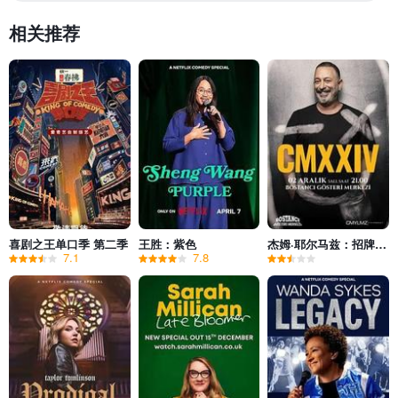
相关推荐
喜剧之王单口季 第二季
王胜：紫色
杰姆·耶尔马兹：招牌笑料2024
7.1
7.8