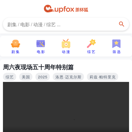
剧 集
电 影
动 漫
综 艺
筛 选
周六夜现场五十周年特别篇
综艺
美国
2025
洛恩·迈克尔斯
莉兹·帕特里克