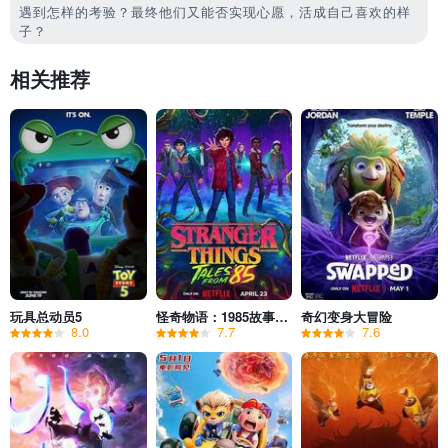
遇到怎样的考验？最终他们又能否实现心愿，活成自己喜欢的样
子？
相关推荐
玩具总动员5
怪奇物语：1985故事集 第一季
奇幻变身大冒险
8.0
7.7
7.6