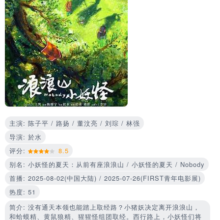
主演: 陈子平 / 路扬 / 董汶亮 / 刘琮 / 林强
导演: 於水
评分:
8.5
别名: 小妖怪的夏天：从前有座浪浪山 / 小妖怪的夏天 / Nobody
首播: 2025-08-02(中国大陆) / 2025-07-26(FIRST青年电影展)
热度: 51
简介: 没有通天本领也能踏上取经路？小猪妖决定离开浪浪山，
和蛤蟆精、黄鼠狼精、猩猩怪组团取经。西行路上，小妖怪们将