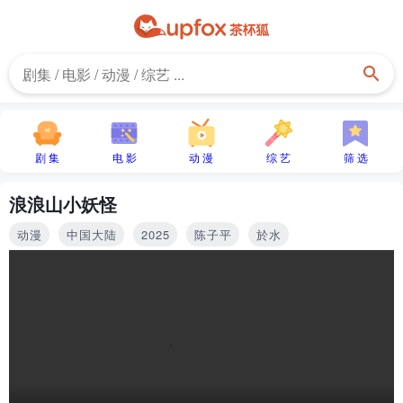
剧 集
电 影
动 漫
综 艺
筛 选
浪浪山小妖怪
动漫
中国大陆
2025
陈子平
於水