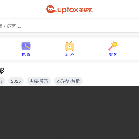
电 影
动 漫
综 艺
影
典
2025
杰森·莫玛
杰瑞德·赫斯