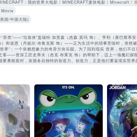
MINECRAFT：我的世界大电影 / MINECRAFT麦块电影 / Minecraft 
 Movie
04(美国/中国大陆)
个“异类”——“垃圾侠”盖瑞特·加里森（杰森·莫玛 饰）、亨利（塞巴斯蒂安
 饰）和道恩（丹妮尔·布鲁克斯 饰）——正为生活中的琐事苦恼时，突然
主世界”：一个依赖想象力的奇异方块乐园。为了回到现实 世界，他们不
之客——资深工匠史蒂夫（杰克·布莱克 饰）的帮助下，迈上一场魔幻探
须要勇敢面对，发掘各自独特的创造力。创造力，正是他们重返现实世界