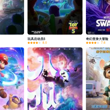
玩具总动员5
奇幻变身大冒险
8.0
7.6