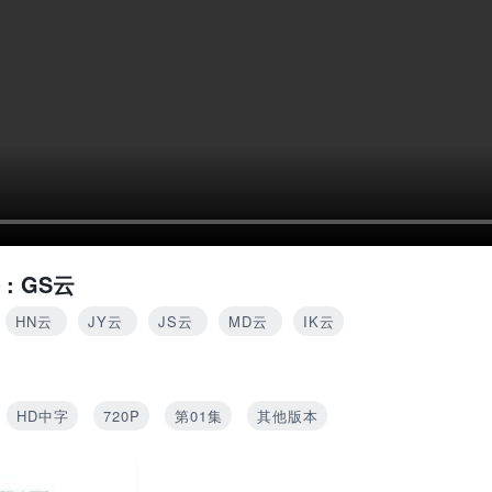
 :
GS云
HN云
JY云
JS云
MD云
IK云
HD中字
720P
第01集
其他版本