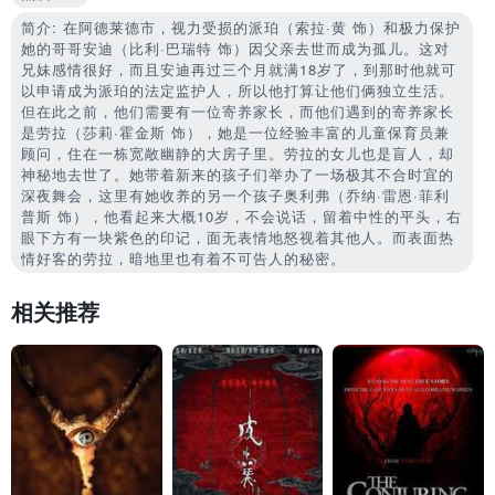
简介: 在阿德莱德市，视力受损的派珀（索拉·黄 饰）和极力保护
她的哥哥安迪（比利·巴瑞特 饰）因父亲去世而成为孤儿。这对
兄妹感情很好，而且安迪再过三个月就满18岁了，到那时他就可
以申请成为派珀的法定监护人，所以他打算让他们俩独立生活。
但在此之前，他们需要有一位寄养家长，而他们遇到的寄养家长
是劳拉（莎莉·霍金斯 饰），她是一位经验丰富的儿童保育员兼
顾问，住在一栋宽敞幽静的大房子里。劳拉的女儿也是盲人，却
神秘地去世了。她带着新来的孩子们举办了一场极其不合时宜的
深夜舞会，这里有她收养的另一个孩子奥利弗（乔纳·雷恩·菲利
普斯 饰），他看起来大概10岁，不会说话，留着中性的平头，右
眼下方有一块紫色的印记，面无表情地怒视着其他人。而表面热
情好客的劳拉，暗地里也有着不可告人的秘密。
相关推荐