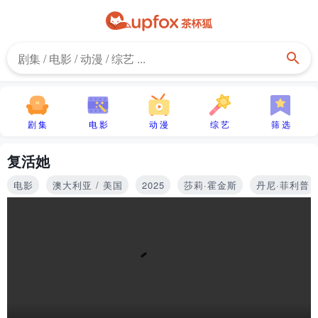
剧 集
电 影
动 漫
综 艺
筛 选
复活她
电影
澳大利亚 / 美国
2025
莎莉·霍金斯
丹尼·菲利普