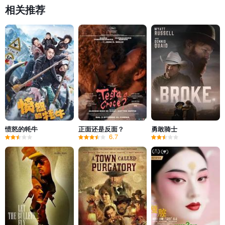
相关推荐
愤怒的牦牛
正面还是反面？
勇敢骑士
6.7