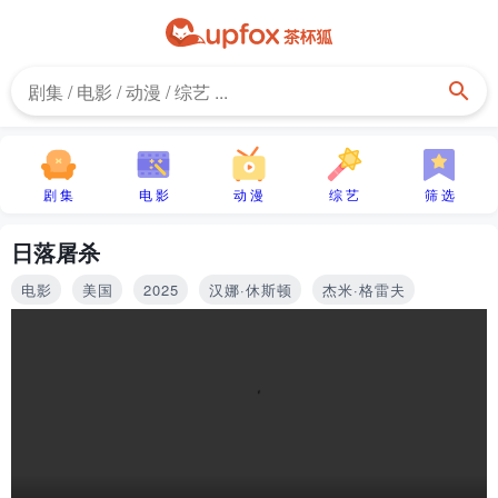
剧 集
电 影
动 漫
综 艺
筛 选
日落屠杀
电影
美国
2025
汉娜·休斯顿
杰米·格雷夫