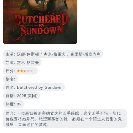
主演: 汉娜·休斯顿 / 杰米·格雷夫 / 克里斯·斯皮内利
导演: 杰米·格雷夫
评分:
别名:
原名: Butchered by Sundown
首播: 2025(美国)
热度: 32
简介: 一位寡妇被杀害她丈夫的凶手跟踪，这个凶手不惜一切代
价也要将她杀死。绝望而孤独的她，必须在一个陌生人云集的鬼
城里，直面过往的梦魇。