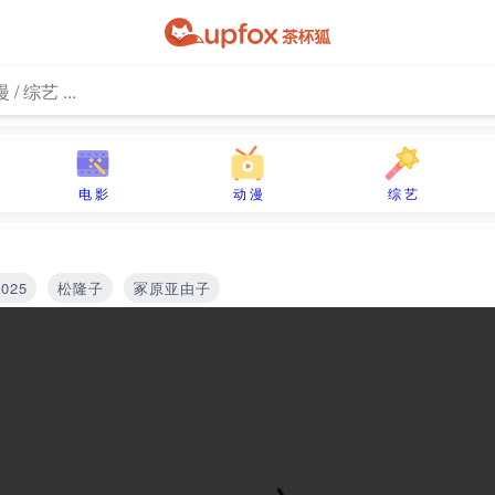
电 影
动 漫
综 艺
2025
松隆子
冢原亚由子