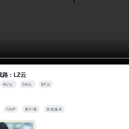
路 :
LZ云
WJ云
SN云
BF云
720P
第01集
其他版本