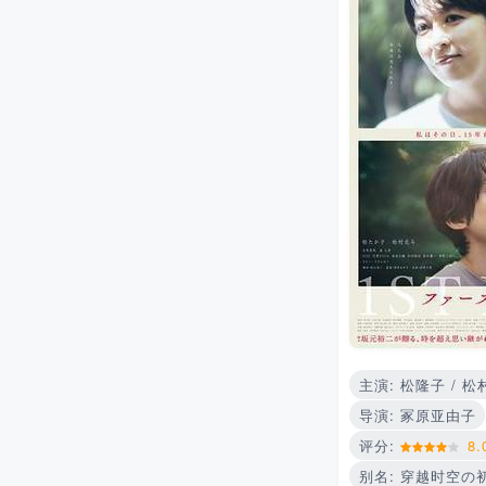
主演: 松隆子 / 松
导演: 冢原亚由子
评分:
8.
别名: 穿越时空の初吻 