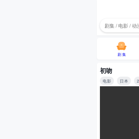
剧 集
初吻
电影
日本