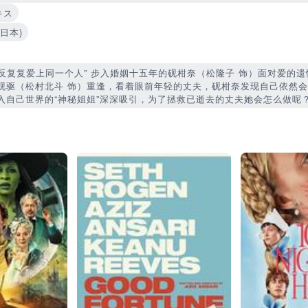
キス
(日本)
反反复复爱上同一个人” 步入婚姻十五年的砚柑奈（松隆子 饰）面对爱的
砚驱（松村北斗 饰）重逢，看着眼前年轻的丈夫，砚柑奈发现自己依然
入自己世界的“神秘姐姐”深深吸引，为了拯救已逝去的丈夫她会怎么做呢