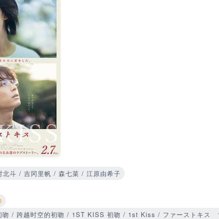
村北斗 / 吉冈里帆 / 森七菜 / 江原由希子
0
/ 跨越时空的初吻 / 1ST KISS 初吻 / 1st Kiss / ファーストキス 1