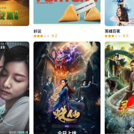
好运
英雄百夜
6.2
6.5