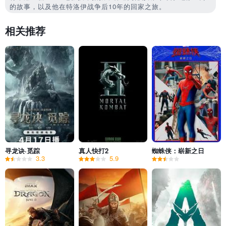
的故事，以及他在特洛伊战争后10年的回家之旅。
相关推荐
寻龙诀·觅踪
真人快打2
蜘蛛侠：崭新之日
3.3
5.9