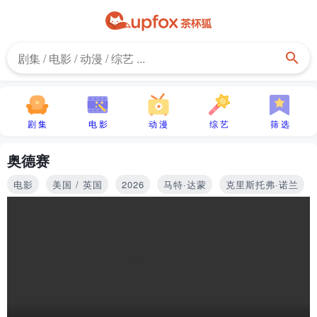
剧 集
电 影
动 漫
综 艺
筛 选
奥德赛
电影
美国 / 英国
2026
马特·达蒙
克里斯托弗·诺兰