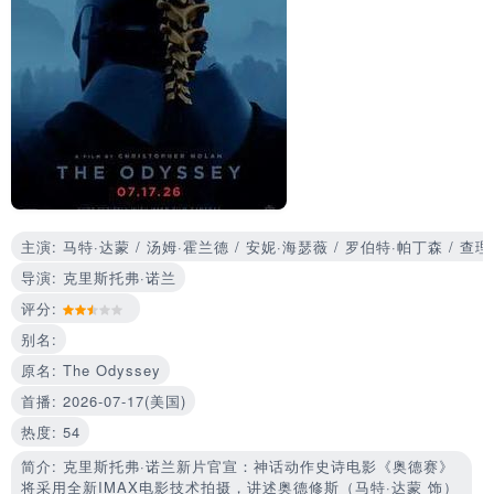
主演: 马特·达蒙 / 汤姆·霍兰德 / 安妮·海瑟薇 / 罗伯特·帕丁森 / 查
导演: 克里斯托弗·诺兰
评分:
别名:
原名: The Odyssey
首播: 2026-07-17(美国)
热度: 54
简介: 克里斯托弗·诺兰新片官宣：神话动作史诗电影《奥德赛》
将采用全新IMAX电影技术拍摄，讲述奥德修斯（马特·达蒙 饰）