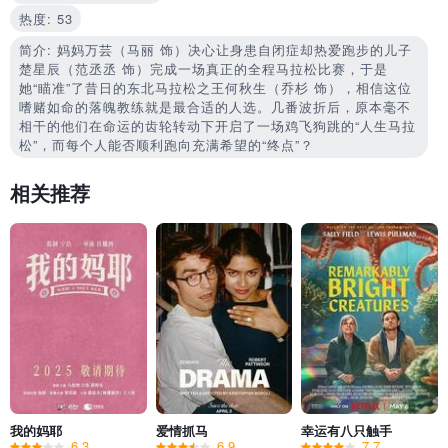
热度: 53
简介: 妈妈万芸（马丽 饰）决心让身患自闭症却热爱跑步的儿子
楚星辰（范丞丞 饰）完成一场真正的全程马拉松比赛，于是
她“瞄准”了昔日的东北马拉松之王何秋生（乔杉 饰），相信这位
嗜赌如命的落魄教练就是最合适的人选。几番波折后，原本毫不
相干的他们在命运的齿轮转动下开启了一场鸡飞狗跳的“人生马拉
松”，而每个人能否顺利跑向充满希望的“终点”？
相关推荐
我的妈耶
爱情抓马
幸运有八只触手
6.3
6.9
7.7