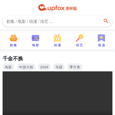
剧 集
电 影
动 漫
综 艺
筛 选
千金不换
电影
中国大陆
2026
马丽
季竹青