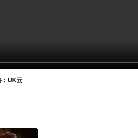
 :
UK云