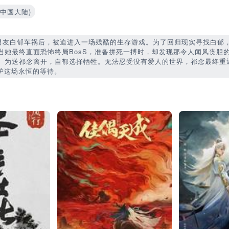
7(中国大陆)
与男友白郁车祸后，被迫进入一场残酷的生存游戏。为了回归现实寻找白郁
当她最终直面恐怖终局BosS，准备拼死一搏时，却发现那令人闻风丧胆的
。为送祁念离开，自郁选择牺牲。无法忍受没有爱人的世界，祁念最终重
守护这场永恒的等待。