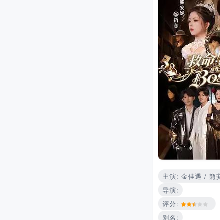
主演: 金佳遇 / 熊
导演:
评分:
别名: