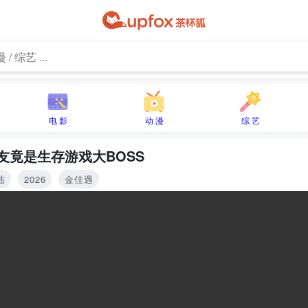
电 影
动 漫
综 艺
友竟是生存游戏大BOSS
陆
2026
金佳遇