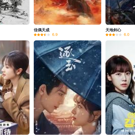
佳偶天成
天地剑心
6.9
6.0