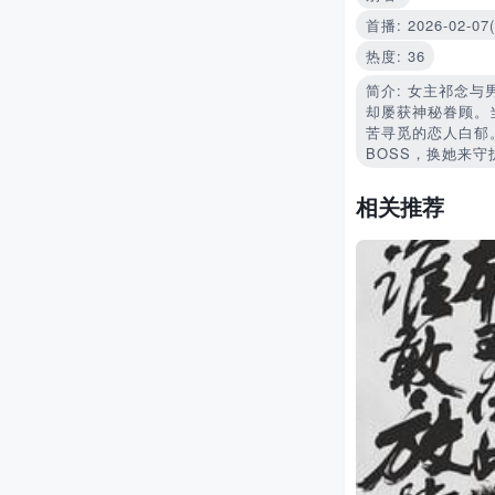
首播: 2026-02-0
热度: 36
简介: 女主祁念
却屡获神秘眷顾。
苦寻觅的恋人白郁
BOSS，换她来
相关推荐