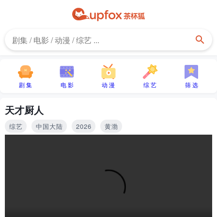
剧 集
电 影
动 漫
综 艺
筛 选
天才厨人
综艺
中国大陆
2026
黄渤