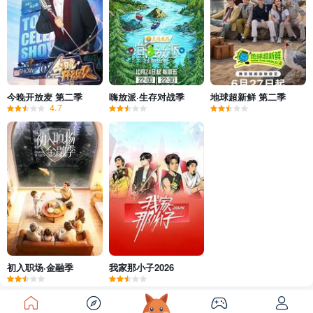
今晚开放麦 第二季
嗨放派·生存对战季
地球超新鲜 第二季
4.7
初入职场·金融季
我家那小子2026