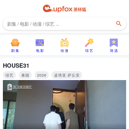
剧 集
电 影
动 漫
综 艺
筛 选
HOUSE31
综艺
泰国
2026
皮塔亚·萨丘安