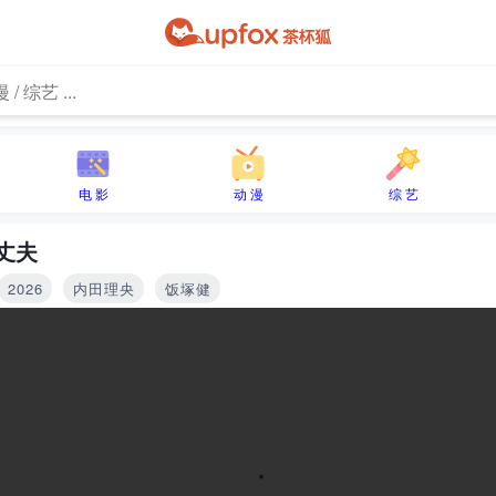
电 影
动 漫
综 艺
丈夫
2026
内田理央
饭塚健