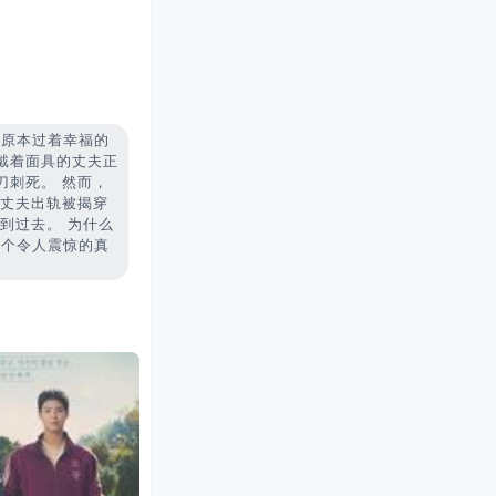
妻原本过着幸福的
戴着面具的丈夫正
刀刺死。 然而，
“丈夫出轨被揭穿
到过去。 为什么
一个令人震惊的真