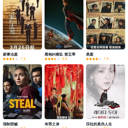
家事法庭
黑袍纠察队 第五季
悬案
7.4
6.6
7.5
强制窃贼
有罪之身
莎拉的真伪人生