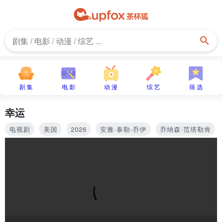
剧 集
电 影
动 漫
综 艺
筛 选
幸运
电视剧
美国
2026
安雅·泰勒-乔伊
乔纳森·范塔勒肯