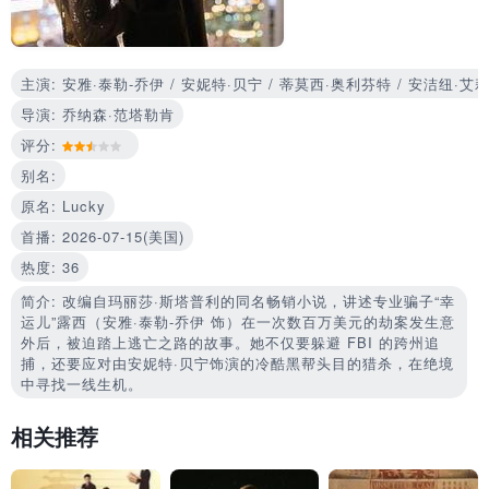
主演: 安雅·泰勒-乔伊 / 安妮特·贝宁 / 蒂莫西·奥利芬特 / 安洁纽·艾
导演: 乔纳森·范塔勒肯
评分:
别名:
原名: Lucky
首播: 2026-07-15(美国)
热度: 36
简介: 改编自玛丽莎·斯塔普利的同名畅销小说，讲述专业骗子“幸
运儿”露西（安雅·泰勒-乔伊 饰）在一次数百万美元的劫案发生意
外后，被迫踏上逃亡之路的故事。她不仅要躲避 FBI 的跨州追
捕，还要应对由安妮特·贝宁饰演的冷酷黑帮头目的猎杀，在绝境
中寻找一线生机。
相关推荐