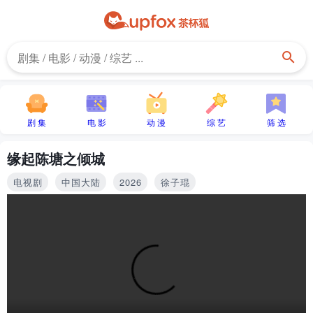
剧 集
电 影
动 漫
综 艺
筛 选
缘起陈塘之倾城
电视剧
中国大陆
2026
徐子琨