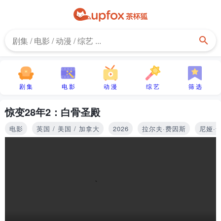
剧 集
电 影
动 漫
综 艺
筛 选
惊变28年2：白骨圣殿
电影
英国 / 美国 / 加拿大
2026
拉尔夫·费因斯
尼娅·