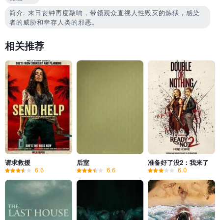
简介: 末日丧钟再度敲响，带领观众直视人性毁灭的炼狱，感染
者的威胁和幸存人类的邪恶。
相关推荐
请求救援
后室
准备好了没2：我来了
6.6
6.6
6.0