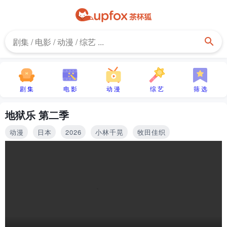
剧 集
电 影
动 漫
综 艺
筛 选
地狱乐 第二季
动漫
日本
2026
小林千晃
牧田佳织