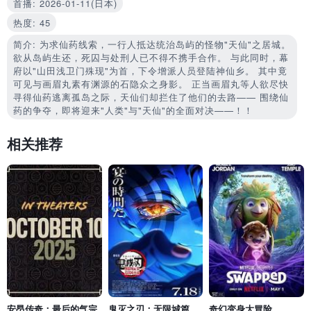
首播: 2026-01-11(日本)
热度: 45
简介: 为求仙药线索，一行人抵达统治岛屿的怪物"天仙"之居城。
欲从岛屿生还，死囚与处刑人已不得不携手合作。 与此同时，幕
府以"山田浅卫门殊现"为首，下令增派人员登陆神仙乡。 其中竟
可见与画眉丸素有渊源的石隐众之身影。 正当画眉丸等人欲尽快
寻得仙药逃离孤岛之际，天仙们却拦住了他们的去路—— 围绕仙
药的争夺，即将迎来"人类"与"天仙"的全面对决——！！
相关推荐
安昂传奇：最后的气宗
鬼灭之刃：无限城篇 第一章 猗窝座再袭
奇幻变身大冒险