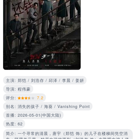
主演: 郑恺 / 刘浩存 / 邱泽 / 李晨 / 姜妍
导演: 程伟豪
评分:
7.2
别名: 消失的孩子 / 海葵 / Vanishing Point
首播: 2026-05-01(中国大陆)
热度: 62
简介: 一个寻常的清晨，唐宇（郑恺 饰）的儿子在楼梯间凭空消