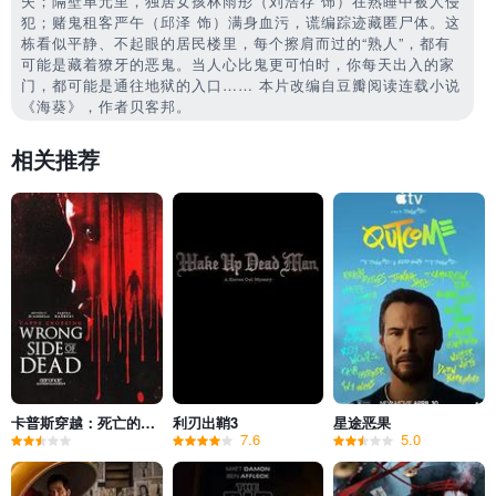
失；隔壁单元里，独居女孩林雨彤（刘浩存 饰）在熟睡中被人侵
犯；赌鬼租客严午（邱泽 饰）满身血污，谎编踪迹藏匿尸体。这
栋看似平静、不起眼的居民楼里，每个擦肩而过的“熟人”，都有
可能是藏着獠牙的恶鬼。当人心比鬼更可怕时，你每天出入的家
门，都可能是通往地狱的入口…… 本片改编自豆瓣阅读连载小说
《海葵》，作者贝客邦。
相关推荐
卡普斯穿越：死亡的反面
利刃出鞘3
星途恶果
7.6
5.0