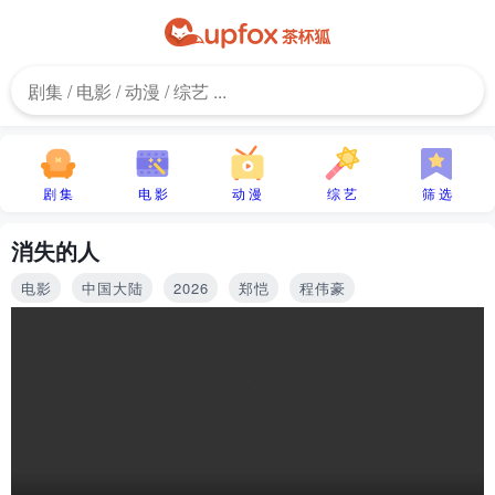
剧 集
电 影
动 漫
综 艺
筛 选
消失的人
电影
中国大陆
2026
郑恺
程伟豪