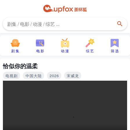
剧 集
电 影
动 漫
综 艺
筛 选
恰似你的温柔
电视剧
中国大陆
2026
宋威龙