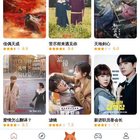
佳偶天成
苦尽柑来遇见你
天地剑心
6.9
9.4
6.0
爱情怎么翻译？
滤镜
新进职员姜会长
8.3
7.3
7.1