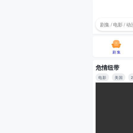
剧 集
危情纽带
电影
美国