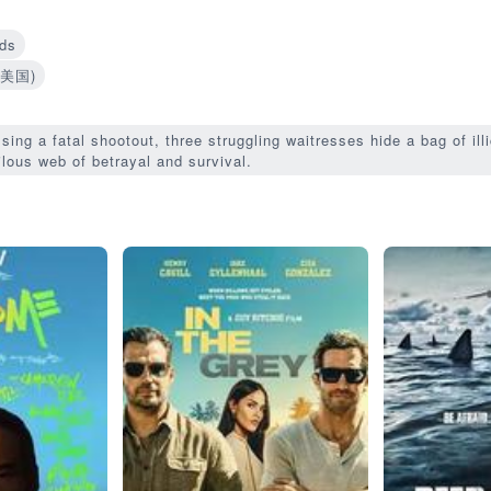
ds
(美国)
ing a fatal shootout, three struggling waitresses hide a bag of illi
ilous web of betrayal and survival.