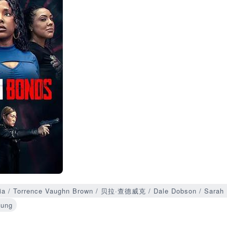
ia / Torrence Vaughn Brown / 贝拉·查德威克 / Dale Dobson / Sarah 
hung