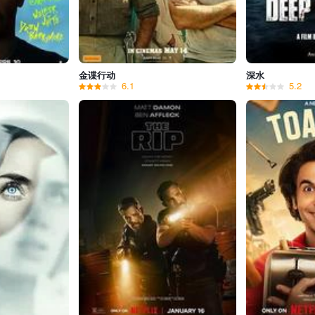
金谍行动
深水
6.1
5.2