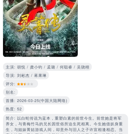
主演: 胡悦 / 龚小钧 / 孟璐 / 何聪睿 / 吴骁栩
导演: 刘彬杰 / 蒋果琳
评分:
别名:
首播: 2026-03-25(中国大陆网络)
热度: 52
简介: 以白蛇传说为蓝本，重塑白素的前世今生。前世她是将军
养女，与青梅竹马的兄长因世俗所迫生死相离。今生她借妖身重
生，与姐妹菁姑游戏人间，却意外与旧人之子许宣相逢相恋。当