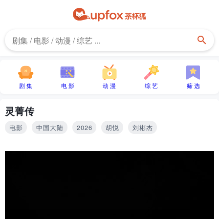
剧 集
电 影
动 漫
综 艺
筛 选
灵菁传
电影
中国大陆
2026
胡悦
刘彬杰