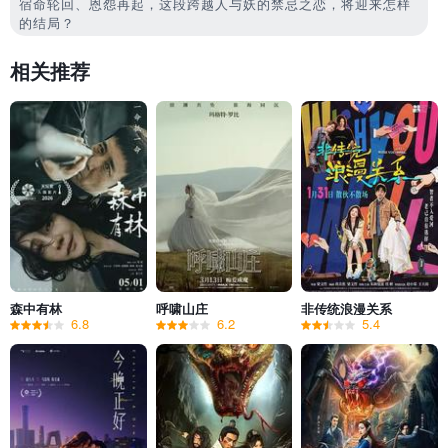
宿命轮回、恩怨再起，这段跨越人与妖的禁忌之恋，将迎来怎样
的结局？
相关推荐
森中有林
呼啸山庄
非传统浪漫关系
6.8
6.2
5.4