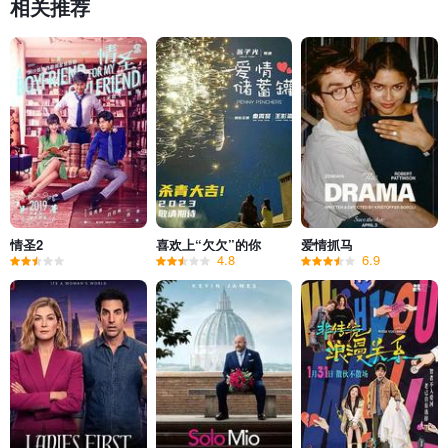
相关推荐
情圣2
喜欢上“欠欠”的你
爱情抓马
4.8
6.9