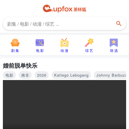
剧 集
电 影
动 漫
综 艺
筛 选
婚前脱单快乐
电影
南非
2026
Katlego Lebogang
Johnny Barbuza