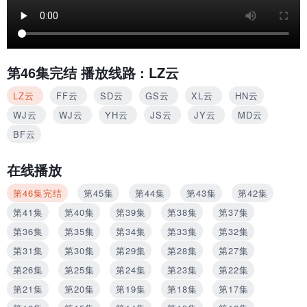
第46集完结
播放线路 :
LZ云
LZ云
FF云
SD云
GS云
XL云
HN云
WJ云
WJ云
YH云
JS云
JY云
MD云
BF云
在线播放
第46集完结
第45集
第44集
第43集
第42集
第41集
第40集
第39集
第38集
第37集
第36集
第35集
第34集
第33集
第32集
第31集
第30集
第29集
第28集
第27集
第26集
第25集
第24集
第23集
第22集
第21集
第20集
第19集
第18集
第17集