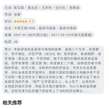
主演: 陈宝国 / 黄志忠 / 王庆祥 / 倪大红 / 祝希娟
导演: 张黎
评分:
9.8
别名: 大明王朝1566：嘉靖与海瑞 / 嘉靖与海瑞
首播: 2007-01-08(中国大陆) / 2017-02-13(中国大陆重播)
热度: 46
简介: 本剧讲述的是嘉靖与海瑞的故事。嘉靖三十九年，贪墨横
行、民不聊生。奸臣严嵩（倪大红 饰）党羽密布、权倾朝野，清
官海瑞（黄志忠 饰）不惧强权，敢于向腐朽封建的皇权发起挑
战。皇帝朱厚熜（陈宝国 饰）练道修玄二十载，始终把控着大明
朝的军政、经济大权。当时的中国经济发达，市井文化也算繁
荣，但社会各阶层矛盾突出，国家大面积实施的土地兼并使千百
万农民一夜之间失去了赖以生存的土地。严嵩的专权引起了地方
各级官员的不满，“倒严”之声甚嚣尘上，从上至下、从里到外，
从朝廷到地方官府，到处充斥着尔虞我诈、勾心斗角的血雨腥
风。忠臣良将与乱臣贼子纷纷登上了当时的历史舞台......
相关推荐