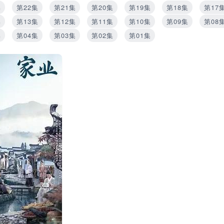
集
第22集
第21集
第20集
第19集
第18集
第17
集
第13集
第12集
第11集
第10集
第09集
第08
集
第04集
第03集
第02集
第01集