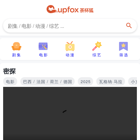
剧 集
电 影
动 漫
综 艺
筛 选
密探
电影
巴西 / 法国 / 荷兰 / 德国
2025
瓦格纳·马拉
小克