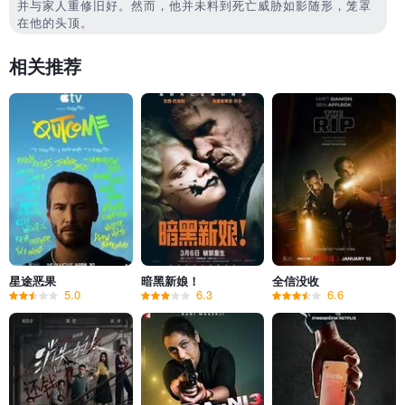
并与家人重修旧好。然而，他并未料到死亡威胁如影随形，笼罩
在他的头顶。
相关推荐
星途恶果
暗黑新娘！
全信没收
5.0
6.3
6.6