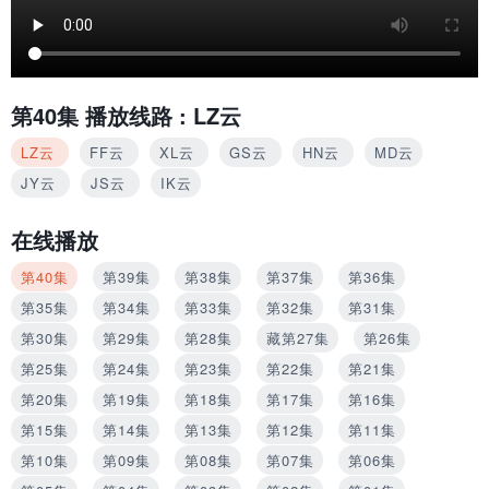
第40集
播放线路 :
LZ云
LZ云
FF云
XL云
GS云
HN云
MD云
JY云
JS云
IK云
在线播放
第40集
第39集
第38集
第37集
第36集
第35集
第34集
第33集
第32集
第31集
第30集
第29集
第28集
藏第27集
第26集
第25集
第24集
第23集
第22集
第21集
第20集
第19集
第18集
第17集
第16集
第15集
第14集
第13集
第12集
第11集
第10集
第09集
第08集
第07集
第06集