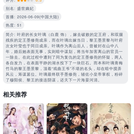
别名: 盛世嫡妃
首播: 2026-06-09(中国大陆)
热度: 51
简介: 叶府的长女叶璃（白鹿 饰），嫁去破败的定王府，和双腿
残疾的定王墨修尧成亲，而在叶璃出嫁当日，黎王墨景黎与叶府
次女叶莹也于同日成亲。叶璃作为离山后人，曾被封在山中八
年，婚后她表面无事，实则暗中谋划，将当年加害离山的官员一
一除去。在此过程中遭到了同为复仇的定王墨修尧的怀疑，两人
各自发力，在表面平静的湖水投下了一块巨石。而本和叶璃青梅
竹马的黎王墨景黎，顶着“戏曲王爷”不堪的名头，却在暗中搅弄
风云，筹谋篡位。叶璃最终联手墨修尧，辅佐小皇帝掌权，粉碎
了穆阳侯、黎王的接连阴谋，还天下一片海晏河清。
相关推荐