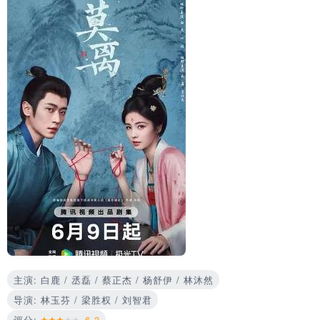
主演: 白鹿 / 丞磊 / 蔡正杰 / 杨舒伊 / 林沐然
导演: 林玉芬 / 梁胜权 / 刘智君
评分:
6.3