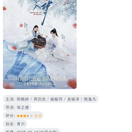
主演: 郭晓婷 / 周历杰 / 杨馥羽 / 袁铭泽 / 熊逸凡
导演: 张之微
评分:
6.9
别名: 青川
首播: 2025-06-16(中国大陆)