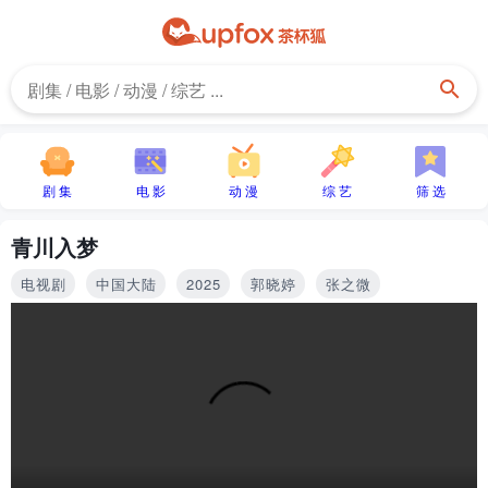
剧 集
电 影
动 漫
综 艺
筛 选
青川入梦
电视剧
中国大陆
2025
郭晓婷
张之微