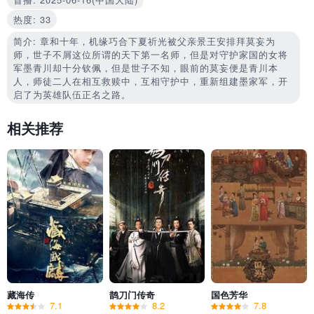
热度: 33
简介: 章和十年，机缘巧合下夏祈光被父亲景王安排拜莫妄为
师，世子不屑这位所谓的天下第一名师，但是对守护家国的女将
军墨青川却十分钦佩，但是世子不知，眼前的莫妄便是青川本
人，师徒二人在相互救赎中，互相守护中，重新组建墨家军，开
启了为英雄队伍正名之路。
相关推荐
藏海传
鹊刀门传奇
国色芳华
7.1
8.2
7.8